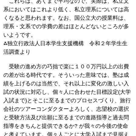
これらは、あくまで平均なので、実際は、私立文
系においてはこれより低く、私立理系については高
くなると思われます。なお、国公立大の授業料は、
理系・文系での学費の差はほとんどないところが多
いようです。
⁂独立行政法人日本学生支援機構 令和２年学生生
活調査より
受験の進め方の巧拙で楽に１００万円以上の出費
の差が出る時代です。そういった意味では、塾は成
績を上げるのは当然で、それ以上に変化の激しい入
試の状況に対応し、個々人に合わせた目標設定(大学
入試まで)とそこに至るまでのプロセスづくり、旅行
会社のツアーコンダクターよろしく、志望校の選択
と受験方法及び出願に至るまでの進路指導と過去問
指導をきちんと提供できるか? が我々の今後の使命
と考えています。個々人ごとに大学入試まで見据え