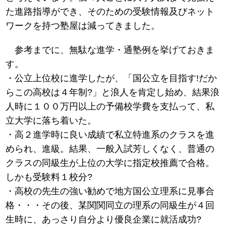
た進路指導ができ、そのための受験情報及びネット
ワークを持つ塾屋は減ってきました。
参考までに、無駄な進学・通塾例を挙げておきま
す。
・公立上位校に進学したが、「国公立を目指す!だか
らこの高校は４年制?」と浪人を肯定し始め、結果浪
人時に１００万円以上の予備校学費を支払って、私
立大学に落ち着いた。
・高２進学時に良い成績で私立特進系のクラスを進
められ、進級。結果、一般入試芳しくなく、普通の
クラスの同級生が上位の大学に指定校推薦で合格。
しかも受験料１校分?
・高校の先生の強い勧めで地方国公立理系に見事合
格・・・その後、某関関同立の理系の同級生が４回
生時に、あっさり自分より優良企業に就活成功?