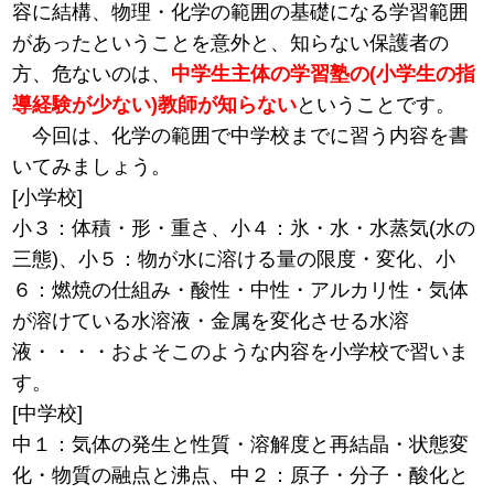
容に結構、物理・化学の範囲の基礎になる学習範囲
があったということを意外と、知らない保護者の
方、危ないのは、
中学生主体の学習塾の(小学生の指
導経験が少ない)教師が知らない
ということです。
今回は、化学の範囲で中学校までに習う内容を書
いてみましょう。
[小学校]
小３：体積・形・重さ、小４：氷・水・水蒸気(水の
三態)、小５：物が水に溶ける量の限度・変化、小
６：燃焼の仕組み・酸性・中性・アルカリ性・気体
が溶けている水溶液・金属を変化させる水溶
液・・・・およそこのような内容を小学校で習いま
す。
[中学校]
中１：気体の発生と性質・溶解度と再結晶・状態変
化・物質の融点と沸点、中２：原子・分子・酸化と