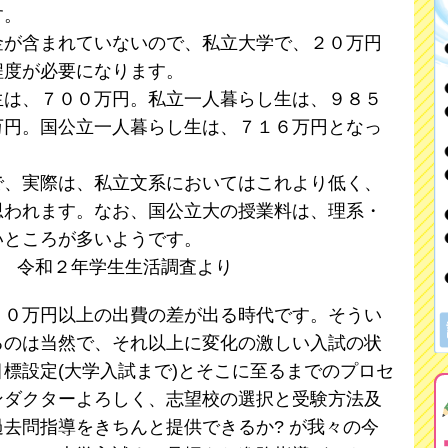
す。
が含まれていないので、私立大学で、２０万円
程度が必要になります。
は、７００万円。私立一人暮らし生は、９８５
万円。国公立一人暮らし生は、７１６万円となっ
、実際は、私立文系においてはこれより低く、
思われます。なお、国公立大の授業料は、理系・
いところが多いようです。
構 令和２年学生生活調査より
０万円以上の出費の差が出る時代です。そうい
るのは当然で、それ以上に変化の激しい入試の状
標設定(大学入試まで)とそこに至るまでのプロセ
ンダクターよろしく、志望校の選択と受験方法及
去問指導をきちんと提供できるか? が我々の今