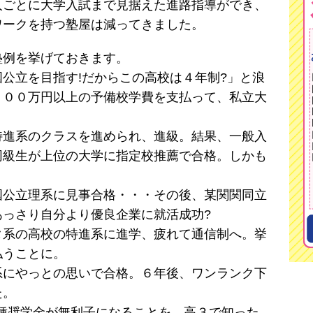
人ごとに大学入試まで見据えた進路指導ができ、
ワークを持つ塾屋は減ってきました。
例を挙げておきます。
公立を目指す!だからこの高校は４年制?」と浪
１００万円以上の予備校学費を支払って、私立大
特進系のクラスを進められ、進級。結果、一般入
同級生が上位の大学に指定校推薦で合格。しかも
国公立理系に見事合格・・・その後、某関関同立
あっさり自分より優良企業に就活成功?
タ系の高校の特進系に進学、疲れて通信制へ。挙
払うことに。
系にやっとの思いで合格。６年後、ワンランク下
た。
一種奨学金が無利子になることを、高３で知った。