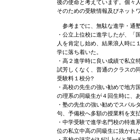
後の使命と考えています。個々
そのための受験情報及びネット
参考までに、無駄な進学・通塾
・公立上位校に進学したが、「国
人を肯定し始め、結果浪人時に
学に落ち着いた。
・高２進学時に良い成績で私立
試芳しくなく、普通のクラスの
受験料１校分?
・高校の先生の強い勧めで地方
の理系の同級生が４回生時に、
・塾の先生の強い勧めでスパル
句、予備校へ多額の授業料を支
・中学受験で進学名門校の特進
位の私立中高の同級生に抜かれ
・高校の評定が3.5以上だと第