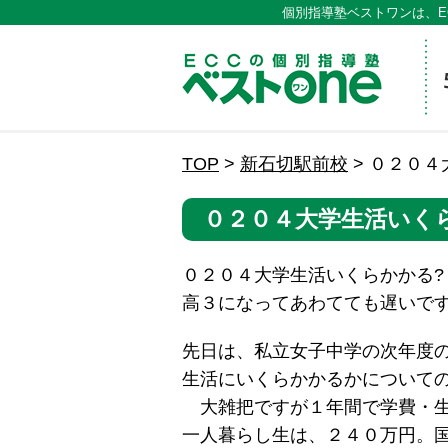
個別指導塾ベストワンは、E
ECCの
TOP
>
新石切駅前校
>
０２０４
０２０４大学生活いくら
０２０４大学生活いくらかかる?
高３になってあわてても遅いです
先日は、私立女子中学の次年度
生活にいくらかかるかについて
大雑把ですが１年間で学費・生
一人暮らし生は、２４０万円。