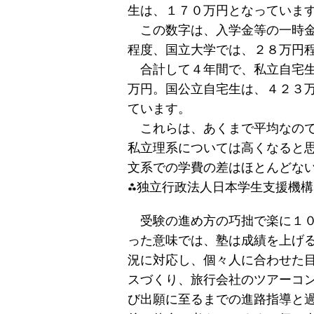
生は、１７０万円となっていま
この数字は、入学金等の一時金
程度、国立大学では、２８万円
合計して４年間で、私立自宅生
万円。国公立自宅生は、４２３
ています。
これらは、あくまで平均なので
私立理系については高くなると
文系での学費の差はほとんどな
⁂独立行政法人日本学生支援機
受験の進め方の巧拙で楽に１０
った意味では、塾は成績を上げ
況に対応し、個々人に合わせた目
スづくり、旅行会社のツアーコ
び出願に至るまでの進路指導と過