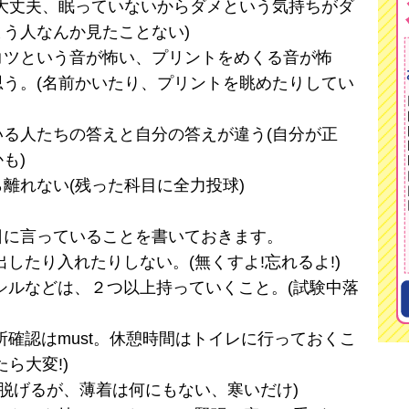
大丈夫、眠っていないからダメという気持ちがダ
う人なんか見たことない)
コツという音が怖い、プリントをめくる音が怖
う。(名前かいたり、プリントを眺めたりしてい
る人たちの答えと自分の答えが違う(自分が正
も)
離れない(残った科目に全力投球)
に言っていることを書いておきます。
したり入れたりしない。(無くすよ!忘れるよ!)
シルなどは、２つ以上持っていくこと。(試験中落
所確認はmust。休憩時間はトイレに行っておくこ
ら大変!)
は脱げるが、薄着は何にもない、寒いだけ)