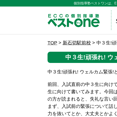
個別指導塾ベストワンは、E
ECCの
TOP
>
新石切駅前校
>
中３生!
中３生!頑張れ! 
中３生!頑張れ! ウェルカム緊張
前回、入試直前の中３生に向け
生に向けて書いてみます。今回
の方が読まれると、失礼な言い
まず、入試前の緊張について話
力を抜いてとか、大丈夫とかよ