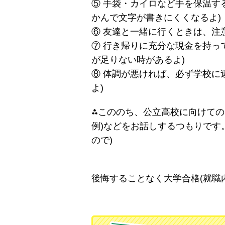
⑤ 手袋・カイロなど手を保温す
かんで文字が書きにくくなるよ)
⑥ 友達と一緒に行くときは、注
⑦ 行き帰りに充分な現金を持っ
が足りない時があるよ)
⑧ 体調が悪ければ、必ず学校に
よ)
⁂こののち、公立高校に向けての
例)などをお話しするつもりです
ので)
ｲｻ
後悔することなく大学合格(就職