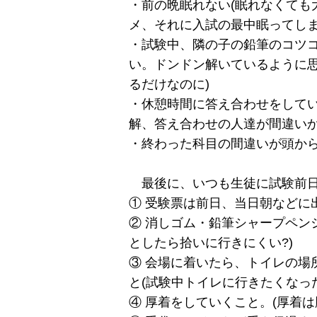
・前の晩眠れない(眠れなくても
メ、それに入試の最中眠ってしま
・試験中、隣の子の鉛筆のコツ
い。ドンドン解いているように思
るだけなのに)
・休憩時間に答え合わせをしてい
解、答え合わせの人達が間違いか
・終わった科目の間違いが頭から
最後に、いつも生徒に試験前日
① 受験票は前日、当日朝などに出
② 消しゴム・鉛筆シャープペン
としたら拾いに行きにくい?)
③ 会場に着いたら、トイレの場
と(試験中トイレに行きたくなった
④ 厚着をしていくこと。(厚着