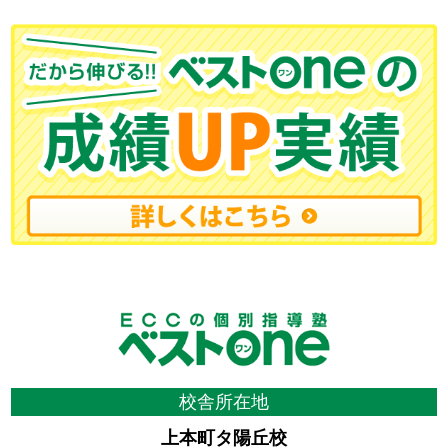
校舎所在地
上本町タ陽丘校