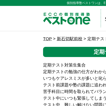
個別指導塾ベストワンは、E
ECCの
TOP
>
新石切駅前校
>
定期テス
定期
定期テスト対策生集合
定期テストの勉強の仕方がわか
いつもケアレスミスが多いと叱
テスト前課題や塾の課題に追わ
苦手科目に時間を取られてバラ
テスト中にいつも緊張してしま
テスト中、難しい解けない問題