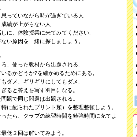
人
も思っていながら時が過ぎている人
、成績が上がらない人
話しに、体験授業に来てみてください。
びない原因を一緒に探しましょう。
る
ころ、使った教材から出題される。
ているかどうか?を確かめるためにある。
てもダメ、ギリギリにしてもダメ。
すぎると答えを写す羽目になる。
た問題で同じ問題は出題される。
（特に配られたプリント類）を整理整頓しよう。
なったら、クラブの練習時間を勉強時間に充てよ
に最低２回は解いてみよう。