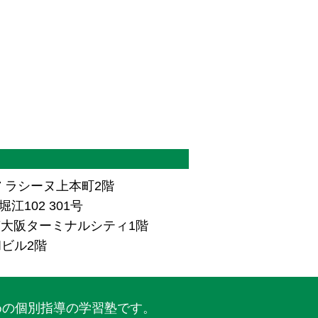
7 ラシーヌ上本町2階
江102 301号
ザ南大阪ターミナルシティ1階
和ビル2階
めの個別指導の学習塾です。