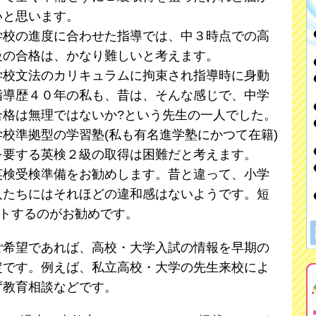
いと思います。
学校の進度に合わせた指導では、中３時点での高
級の合格は、かなり難しいと考えます。
学校文法のカリキュラムに拘束され指導時に身動
指導歴４０年の私も、昔は、そんな感じで、中学
合格は無理ではないか?という先生の一人でした。
校準拠型の学習塾(私も有名進学塾にかつて在籍)
を要する英検２級の取得は困難だと考えます。
英検受検準備をお勧めします。昔と違って、小学
人たちにはそれほどの違和感はないようです。短
ートするのがお勧めです。
ご希望であれば、高校・大学入試の情報を早期の
定です。例えば、私立高校・大学の先生来校によ
ず教育相談などです。