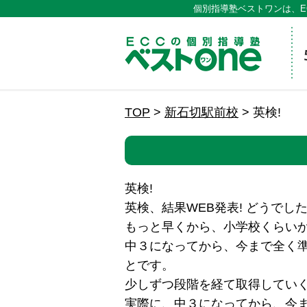
個別指導塾ベストワンは、E
ECCの
TOP
>
新石切駅前校
>
英検!
英検!
英検、結果WEB発表! どうでした
もっと早くから、小学校くらい
中３になってから、今まで全く
とです。
少しずつ段階を経て取得してい
実際に、中３になってから、今