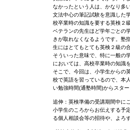
なかったという人は、かなり多
文法中心の筆記試験を意識した
校卒業時の知識を要する英検２
ベテランの先生ほど学年ごとの
きが取れなくなるようです。塾
生にはとてもとても英検２級の
そういった意味で、特に一般の学
においては、高校卒業時の知識
そこで、今回は、小学生からの
校で英語を習っているので、本
い勉強時間(通塾時間)からスタ
追伸：英検準備の受講期間中に
小学生のころからお伝えする予
る個人相談会等の招待や、よろ