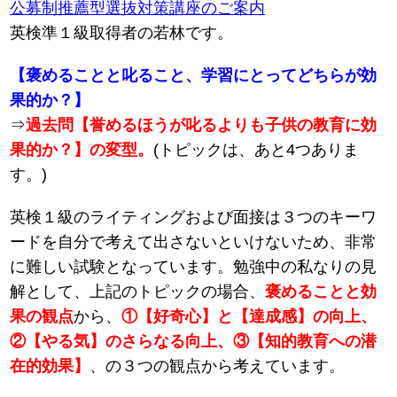
公募制推薦型選抜対策講座のご案内
英検準１級取得者の若林です。
【褒めることと叱ること、学習にとってどちらが効
果的か？】
⇒
過去問【誉めるほうが叱るよりも子供の教育に効
果的か？】の変型。
(トピックは、あと4つありま
す。)
英検１級のライティングおよび面接は３つのキーワ
ードを自分で考えて出さないといけないため、非常
に難しい試験となっています。勉強中の私なりの見
解として、上記のトピックの場合、
褒めることと効
果の観点
から、
①【好奇心】と【達成感】の向上、
②【やる気】のさらなる向上、③【知的教育への潜
在的効果】
、の３つの観点から考えています。