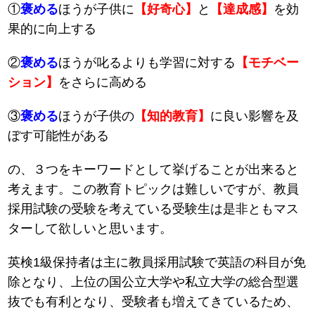
①
褒める
ほうが子供に
【好奇心】
と
【達成感】
を効
果的に向上する
②
褒める
ほうが叱るよりも学習に対する
【モチベー
ション】
をさらに高める
③
褒める
ほうが子供の
【知的教育】
に良い影響を及
ぼす可能性がある
の、３つをキーワードとして挙げることが出来ると
考えます。この教育トピックは難しいですが、教員
採用試験の受験を考えている受験生は是非ともマス
ターして欲しいと思います。
英検1級保持者は主に教員採用試験で英語の科目が免
除となり、上位の国公立大学や私立大学の総合型選
抜でも有利となり、受験者も増えてきているため、