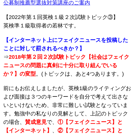
公募制推薦型選抜対策講座のご案内
【2022年第１回英検１級２次試験トピック③】
英検準１級取得者の若林です。
【インターネット上にフェイクニュースを投稿した
ことに対して罰されるべきか？】
⇒
2018年第２回２次試験トピック【社会はフェイク
ニュースの問題に真剣に十分に取り組んでいる
か？】の変型
。(トピックは、あと4つあります。)
前にもお伝えしましたが、英検1級のライティングお
よび面接は３つのキーワードを自分で考えて出さな
いといけないため、非常に難しい試験となっていま
す。勉強中の私なりの見解として、上記のトピック
の場合、
賛成意見
で、
①【フェイクニュース】と
【インターネット】
、
②【フェイクニュース】と