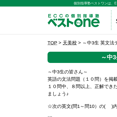
個別指導塾ベストワンは、E
ECCの
TOP
>
天美校
>
～中3生 英文法
～中
～中3生の皆さん～
英語の文法問題（１０問）を掲
１０問中、８問以上、正解でき
ましょう♪
☆次の英文(問1～問10）の( 