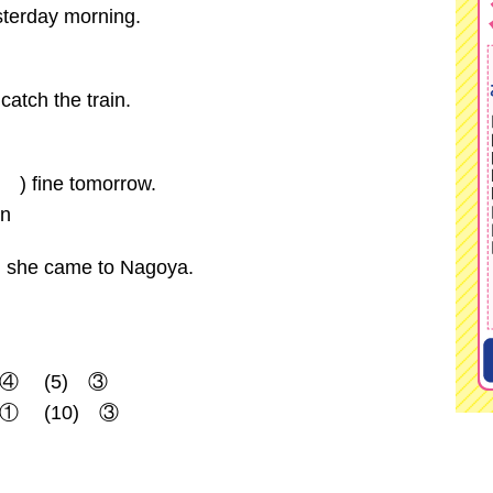
terday morning.
atch the train.
( ) fine tomorrow.
en
she came to Nagoya.
 ④ (5) ③
 ① (10) ③