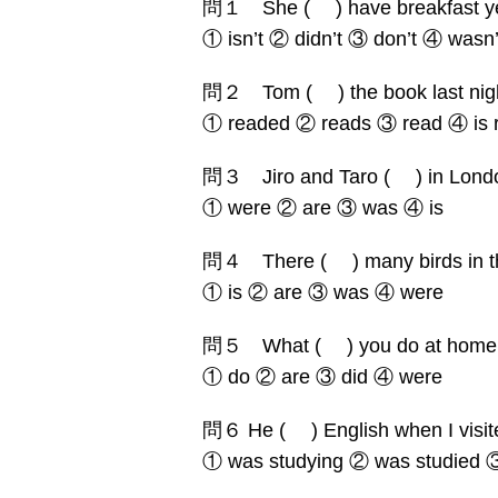
問１ She ( ) have breakfast ye
① isn’t ② didn’t ③ don’t ④ wasn’
問２ Tom ( ) the book last nigh
① readed ② reads ③ read ④ is 
問３ Jiro and Taro ( ) in Londo
① were ② are ③ was ④ is
問４ There ( ) many birds in th
① is ② are ③ was ④ were
問５ What ( ) you do at home 
① do ② are ③ did ④ were
問６ He ( ) English when I visit
① was studying ② was studied ③