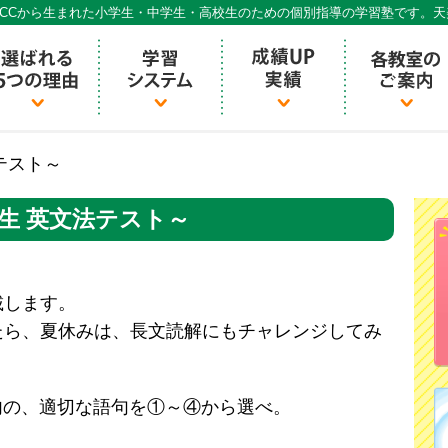
CCから生まれた小学生・中学生・高校生のための個別指導の学習塾です。
個別指導ECCベストワン
テスト～
3生 英文法テスト～
載します。
たら、夏休みは、長文読解にもチャレンジしてみ
)内の、適切な語句を①～④から選べ。