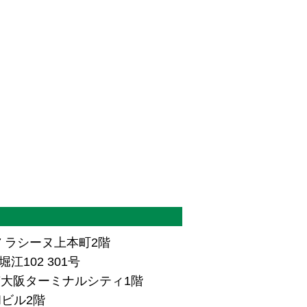
7 ラシーヌ上本町2階
江102 301号
ザ南大阪ターミナルシティ1階
和ビル2階