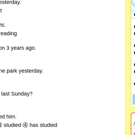
sterday.
t
t.
reading
n 3 years ago.
e park yesterday.
last Sunday?
ed him.
 studied ④ has studied