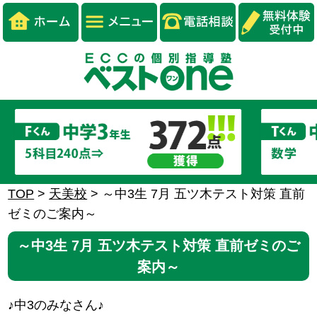
TOP
>
天美校
>
～中3生 7月 五ツ木テスト対策 直前
ゼミのご案内～
～中3生 7月 五ツ木テスト対策 直前ゼミのご
案内～
♪中3のみなさん♪