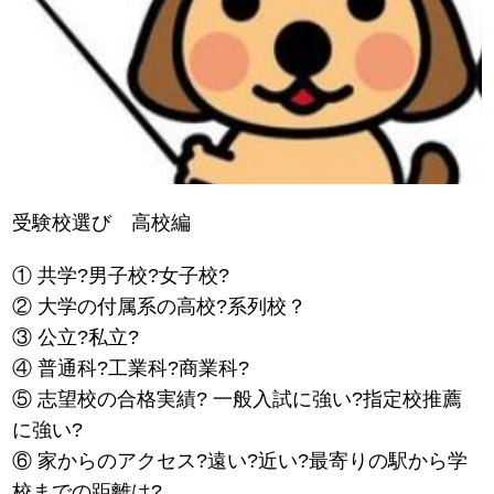
受験校選び 高校編
① 共学?男子校?女子校?
② 大学の付属系の高校?系列校？
③ 公立?私立?
④ 普通科?工業科?商業科?
⑤ 志望校の合格実績? 一般入試に強い?指定校推薦
に強い?
⑥ 家からのアクセス?遠い?近い?最寄りの駅から学
校までの距離は?