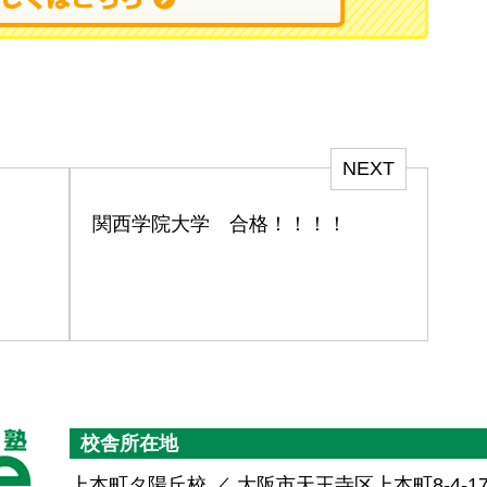
NEXT
関西学院大学 合格！！！！
校舎所在地
上本町タ陽丘校 ／ 大阪市天王寺区上本町8-4-1