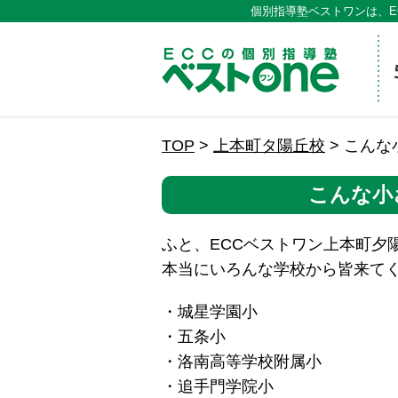
個別指導塾ベストワンは、E
ECCの
TOP
>
上本町タ陽丘校
>
こんな
こんな小
ふと、ECCベストワン上本町夕
本当にいろんな学校から皆来て
・城星学園小
・五条小
・洛南高等学校附属小
・追手門学院小