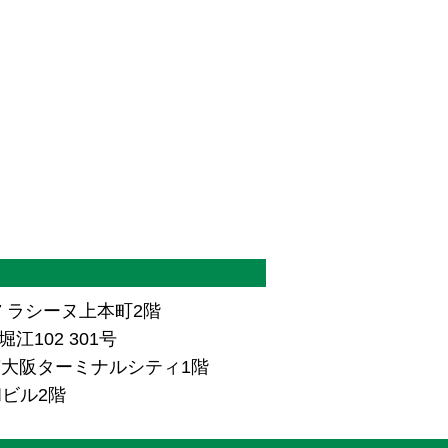
7 ラシーヌ上本町2階
江102 301号
ザ南大阪ターミナルシティ1階
和ビル2階