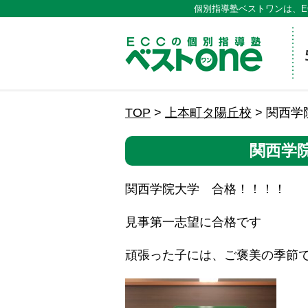
個別指導塾ベストワンは、E
ECCの
TOP
>
上本町タ陽丘校
>
関西学
関西学
関西学院大学 合格！！！！
見事第一志望に合格です
頑張った子には、ご褒美の季節