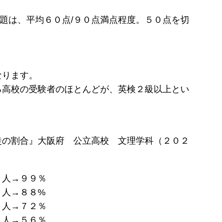
題は、平均６０点/９０点満点程度。５０点を切
なります。
る高校の受験者のほとんどが、英検２級以上とい
徒の割合』大阪府 公立高校 文理学科（２０２
人→９９％
人→８８%
人→７２％
人→５６％