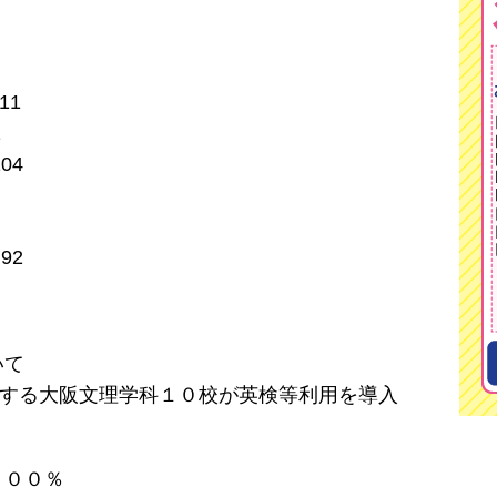
11
1
04
92
いて
用する大阪文理学科１０校が英検等利用を導入
１００％