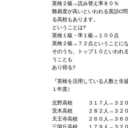
英検２級→読み替え率８０％
難易度が高いといわれる英語C問
る高校もあります。
ということは?
英検１級・準１級→１００点
英検２級→７２点ということに
そのうち、トップ１０といわれ
うことも
あり得る?
『英検を活用している人数と生
１年度）
北野高校 ３１７人→３２０
茨木高校 ２８２人→３２０
天王寺高校 ２６０人→３６０
三国丘高校 １７９人→３２０