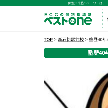
個別指導塾ベストワンは、E
ECCの
TOP
>
新石切駅前校
>
塾歴40
塾歴4