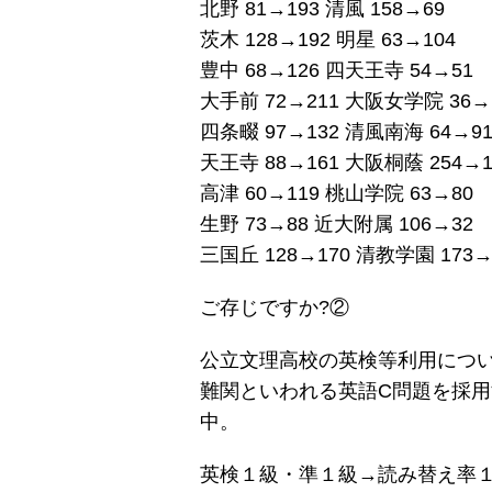
北野 81→193 清風 158→69
茨木 128→192 明星 63→104
豊中 68→126 四天王寺 54→51
大手前 72→211 大阪女学院 36→
四条畷 97→132 清風南海 64→9
天王寺 88→161 大阪桐蔭 254→1
高津 60→119 桃山学院 63→80
生野 73→88 近大附属 106→32
三国丘 128→170 清教学園 173→
ご存じですか?②
公立文理高校の英検等利用につ
難関といわれる英語C問題を採
中。
英検１級・準１級→読み替え率