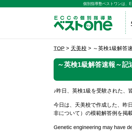
個別指導塾ベストワンは、E
ECCの
TOP
>
天美校
>
～英検1級解答
～英検1級解答速報～記
♪昨日、英検1級を受験された、
今日は、天美校で作成した、昨
非について）の模範解答例を掲
Genetic engineering may have deme