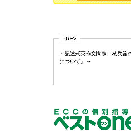
PREV
～記述式英作文問題「核兵器
について」～