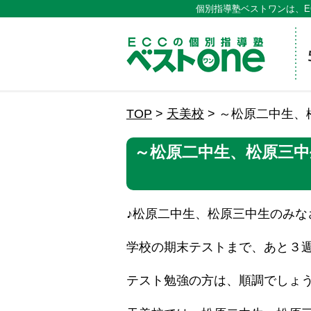
個別指導塾ベストワンは、E
ECCの
TOP
>
天美校
>
～松原二中生、
～松原二中生、松原三中
♪松原二中生、松原三中生のみな
学校の期末テストまで、あと３
テスト勉強の方は、順調でしょ