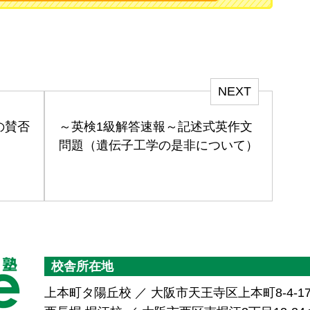
NEXT
の賛否
～英検1級解答速報～記述式英作文
問題（遺伝子工学の是非について）
校舎所在地
上本町タ陽丘校 ／ 大阪市天王寺区上本町8-4-1