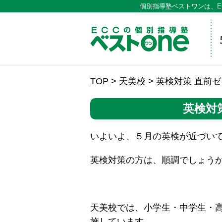
個別指導塾ベストワンは、E
ECCの
TOP
>
天美校
>
英検対策 直前
英検対
いよいよ、５月の英検が近づい
英検対策の方は、順調でしょう
天美校では、小学生・中学生・高
施しています。