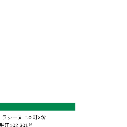
7 ラシーヌ上本町2階
江102 301号