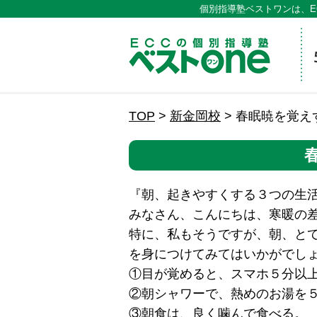
個別指導塾ベストワンは、E
ECCの
TOP
>
新金岡校
>
春眠暁を覚え
『朝、起きやすくする３つの生
みなさん、こんにちは、寒暖の
特に、私もそうですが、朝、と
を身につけてみてはいかがでし
①目が覚めると、スマホ５分以
②朝シャワーで、熱めのお湯を
③朝食は、良く噛んで食べる。