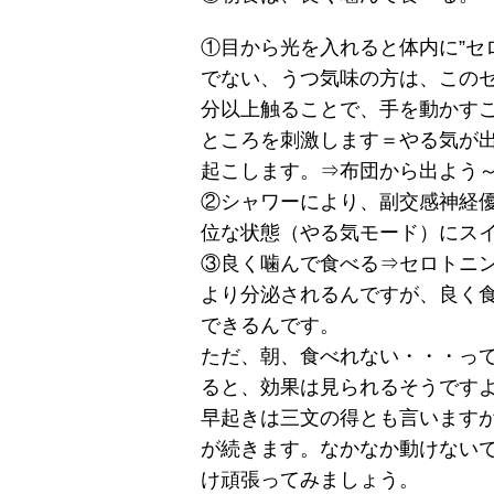
①目から光を入れると体内に”セ
でない、うつ気味の方は、この
分以上触ることで、手を動かす
ところを刺激します＝やる気が
起こします。⇒布団から出よう
②シャワーにより、副交感神経
位な状態（やる気モード）にス
③良く噛んで食べる⇒セロトニ
より分泌されるんですが、良く
できるんです。
ただ、朝、食べれない・・・っ
ると、効果は見られるそうです
早起きは三文の得とも言います
が続きます。なかなか動けない
け頑張ってみましょう。