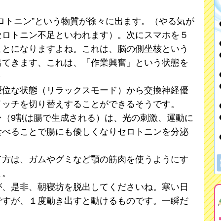
ロトニン”という物質が徐々に出ます。（やる気が
セロトニン不足といわれます）。次にスマホを５
ことになりますよね。これは、脳の側坐核という
出てきます、これは、「作業興奮」という状態を
～
優位な状態（リラックスモード）から交換神経優
イッチを切り替えすることができるそうです。
ン（9割は腸で生成される）は、光の刺激、運動に
食べることで腸にも優しくなりセロトニンを分泌
て方は、ガムやグミなど顎の筋肉を使うようにす
よ。
が、是非、朝寝坊を脱出してくださいね。寒い日
ですが、１度動き出すと動けるものです。一瞬だ