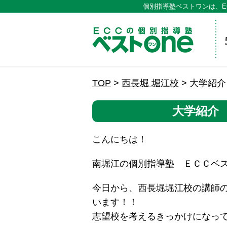
個別指導塾ベストワンは、E
ECCの
TOP
>
西長堀 堀江校
>
大学紹介
大学紹介
こんにちは！
南堀江の個別指導塾 ＥＣＣベ
今日から、西長堀堀江校の講師
います！！
志望校を考えるきっかけになっ