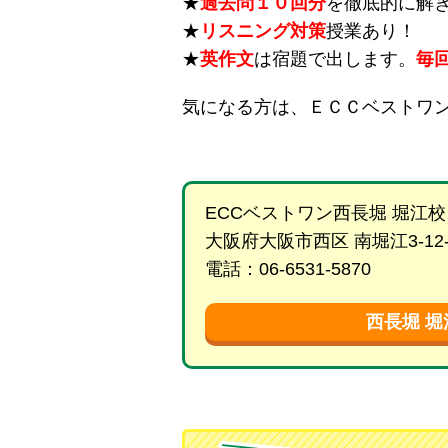
★
過去問１０回分
を徹底的に解
★
リスニング対策
授業あり！
★
英作文
は宿題で出します。
毎
気になる方は、ＥＣＣベストワ
ECCベストワン西長堀 堀江校
大阪府大阪市西区 南堀江3-12-2
電話：06-6531-5870
西長堀 