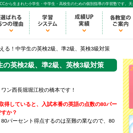
CCから生まれた小学生・中学生・高校生のための個別指導の学習塾です。
個別指導ECCベストワン
える！中学生の英検2級、準2級、英検3級対策
の英検2級、準2級、英検3級対策
トワン西長堀堀江校の橋本です！
取得していると、入試本番の英語の点数の80パー
ですか？
80パーセント得点するのは至難の業なので、80
！