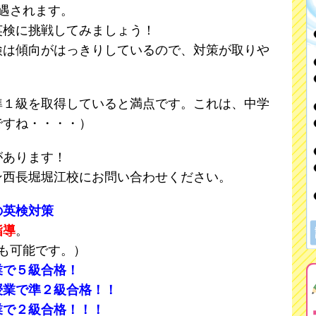
遇されます。
英検に挑戦してみましょう！
検は傾向がはっきりしているので、対策が取りや
。
準１級を取得していると満点です。これは、中学
ですね・・・・）
があります！
ン西長堀堀江校にお問い合わせください。
の英検対策
指導
。
も可能です。）
業で５級合格！
授業で準２級合格！！
２級合格！！！