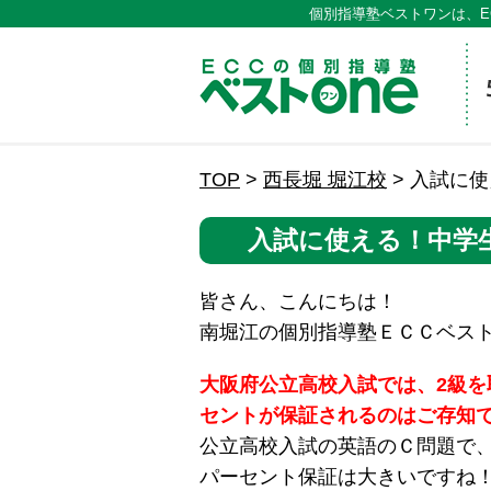
個別指導塾ベストワンは、E
ECCの
TOP
>
西長堀 堀江校
>
入試に使
入試に使える！中学生
皆さん、こんにちは！
南堀江の個別指導塾ＥＣＣベス
大阪府公立高校入試では、2級を
セントが保証されるのはご存知
公立高校入試の英語のＣ問題で、
パーセント保証は大きいですね