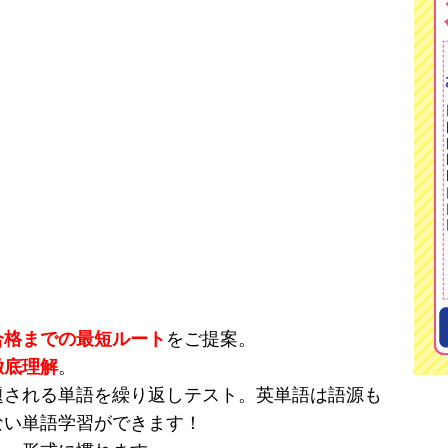
合格までの最短ルート
をご提案。
徹底理解
。
題される単語を繰り返しテスト。英単語は語源も
ない単語学習ができます！