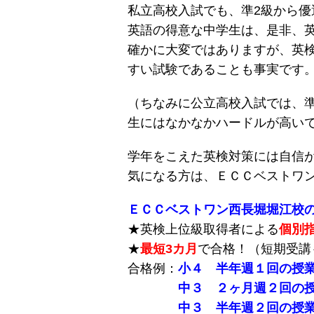
私立高校入試でも、準2級から優
英語の得意な中学生は、是非、
確かに大変ではありますが、英
すい試験であることも事実です
（ちなみに公立高校入試では、
生にはなかなかハードルが高い
学年をこえた英検対策には自信
気になる方は、ＥＣＣベストワ
ＥＣＣベストワン西長堀堀江校
★英検上位級取得者による
個別
★
最短3カ月
で合格！（短期受講
合格例：
小４ 半年週１回の授
中３ ２ヶ月週２回の
中３ 半年週２回の授業で