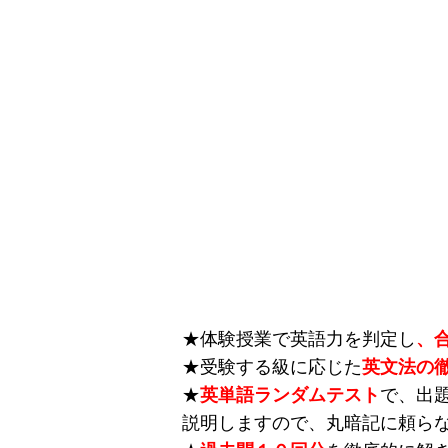
★体験授業で英語力を判定し
、
★受験する級に応じた
英文法の
★
英単語ランダムテスト
で、出
説明しますので、丸暗記に頼ら