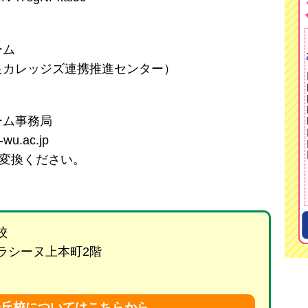
ーム
良カレッジズ連携推進センター）
ーム事務局
wu.ac.jp
変換ください。
校
 ラシーヌ上本町2階
陽丘校についてはこちらから