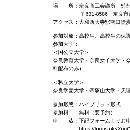
場 所：奈良商工会議所 5階
〒631-8586 奈良市西
アクセス：大和西大寺駅南口徒歩
参加対象：高校生、高校生の保
参加大学：
＜国公立大学＞
奈良教育大学・奈良女子大学・
料配布のみ）
＜私立大学＞
奈良学園大学・帝塚山大学・天
参加形態：ハイブリッド形式
参加料 ：無料（要予約）
申 込：下記フォームよりお申
https://forms.gle/XgnCf