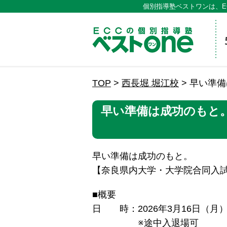
個別指導塾ベストワンは、E
ECCの
TOP
>
西長堀 堀江校
>
早い準備
早い準備は成功のもと
早い準備は成功のもと。
【奈良県内大学・大学院合同入
■概要
日 時：2026年3月16日（月）1
※途中入退場可