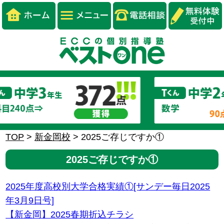
TOP
>
新金岡校
>
2025ご存じですか①
2025ご存じですか①
2025年度高校別大学合格実績①[サンデー毎日2025
年3月9日号]
【新金岡】2025春期折込チラシ