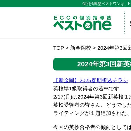
個別指導塾ベストワンは、E
ECCの
TOP
>
新金岡校
>
2024年第3
2024年第3回
【新金岡】2025春期折込チラシ
英検準1級取得者の若林です。
2/17(月)は2024年第3回新
英検受験者の皆さん、どうでし
ライティングが１題追加された
今回の英検合格者の傾向として