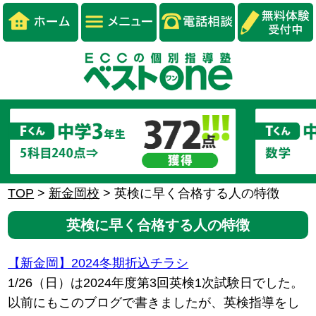
TOP
>
新金岡校
>
英検に早く合格する人の特徴
英検に早く合格する人の特徴
【新金岡】2024冬期折込チラシ
1/26（日）は2024年度第3回英検1次試験日でした。
以前にもこのブログで書きましたが、英検指導をし