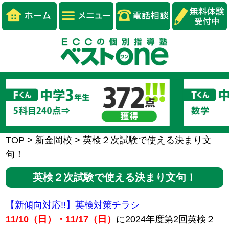
TOP
>
新金岡校
>
英検２次試験で使える決まり文
句！
英検２次試験で使える決まり文句！
【新傾向対応!!】英検対策チラシ
11/10（日）・11/17（日）
に2024年度第2回英検２