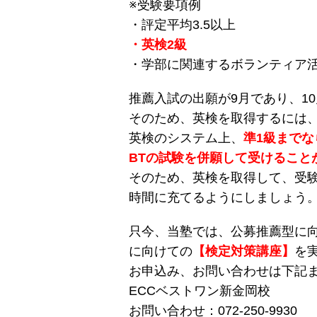
※受験要項例
・評定平均3.5以上
・英検2級
・学部に関連するボランティア
推薦入試の出願が9月であり、1
そのため、英検を取得するには
英検のシステム上、
準1級までな
BTの試験を併願して受けること
そのため、英検を取得して、受
時間に充てるようにしましょう
只今、当塾では、公募推薦型に
に向けての
【検定対策講座】
を
お申込み、お問い合わせは下記
ECCベストワン新金岡校
お問い合わせ：072-250-9930