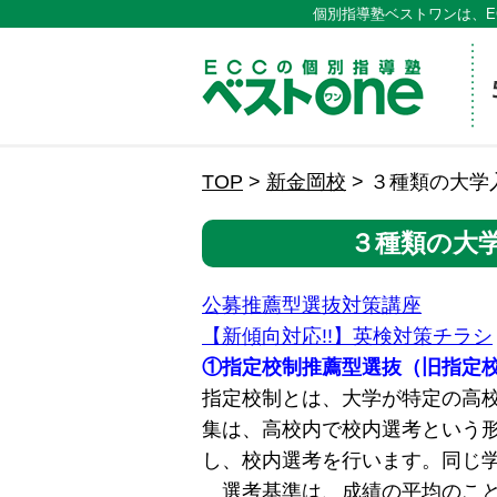
個別指導塾ベストワンは、E
ECCの
TOP
>
新金岡校
>
３種類の大学
３種類の大
公募推薦型選抜対策講座
【新傾向対応!!】英検対策チラシ
①指定校制推薦型選抜（旧指定
指定校制とは、大学が特定の高
集は、高校内で校内選考という形
し、校内選考を行います。同じ
選考基準は、成績の平均のこと