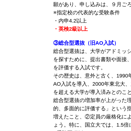
願があり、申し込みは、９月ご
※指定校の代表的な受験条件
・内申4.2以上
・英検2級以上
③総合型選抜（旧AO入試）
総合型選抜は、大学がアドミッシ
を探すために、提出書類や面接
を評価する入試です。
その歴史は、意外と古く、199
AO入試を導入、2000年東北大
を超える大学が導入済みとのこ
総合型選抜の増加率が上がった
的、多面的に評価する」という
増えたこと、②定員の厳格化に
ょう。特に、国立大では、1.5