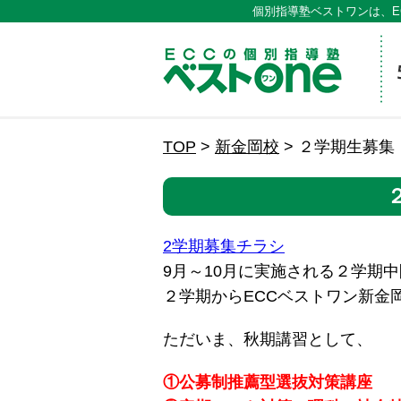
個別指導塾ベストワンは、E
ECCの
TOP
>
新金岡校
>
２学期生募集
2学期募集チラシ
9月～10月に実施される２学期
２学期からECCベストワン新金
ただいま、秋期講習として、
①公募制推薦型選抜対策講座