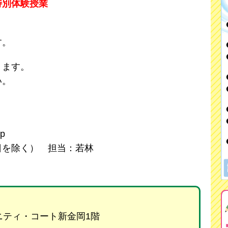
特別体験授業
す。
ります。
い。
jp
日曜日を除く） 担当：若林
リニティ・コート新金岡1階