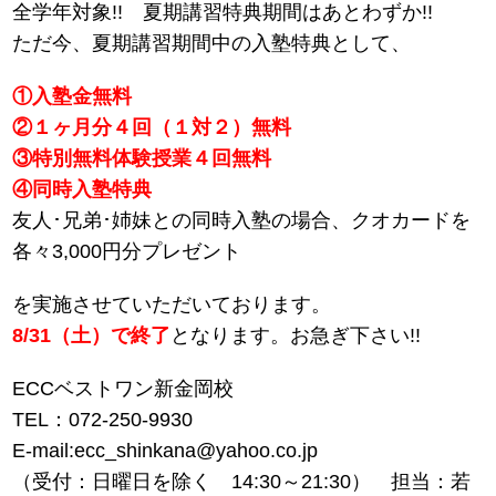
全学年対象!! 夏期講習特典期間はあとわずか!!
ただ今、夏期講習期間中の入塾特典として、
①入塾金無料
②１ヶ月分４回（１対２）無料
③特別無料体験授業４回無料
④同時入塾特典
友人･兄弟･姉妹との同時入塾の場合、クオカードを
各々3,000円分プレゼント
を実施させていただいております。
8/31（土）で終了
となります。お急ぎ下さい!!
ECCベストワン新金岡校
TEL：072-250-9930
E-mail:ecc_shinkana@yahoo.co.jp
（受付：日曜日を除く 14:30～21:30） 担当：若