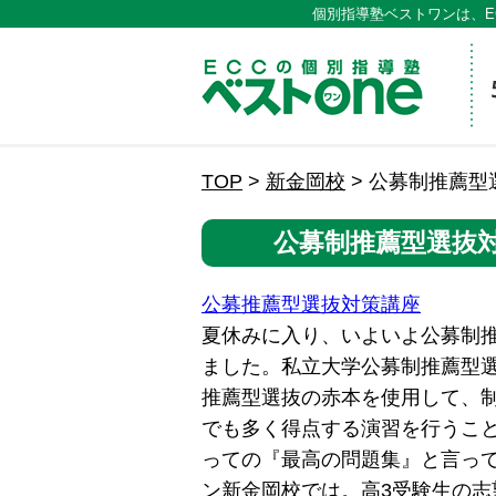
個別指導塾ベストワンは、E
ECCの
TOP
>
新金岡校
>
公募制推薦型
公募制推薦型選抜
公募推薦型選抜対策講座
夏休みに入り、いよいよ公募制
ました。私立大学公募制推薦型
推薦型選抜の赤本を使用して、
でも多く得点する演習を行うこ
っての『最高の問題集』と言って
ン新金岡校では。高3受験生の