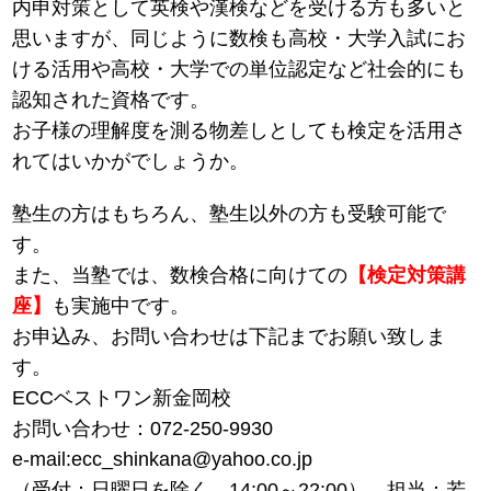
内申対策として英検や漢検などを受ける方も多いと
思いますが、同じように数検も高校・大学入試にお
ける活用や高校・大学での単位認定など社会的にも
認知された資格です。
お子様の理解度を測る物差しとしても検定を活用さ
れてはいかがでしょうか。
塾生の方はもちろん、塾生以外の方も受験可能で
す。
また、当塾では、数検合格に向けての
【検定対策講
座】
も実施中です。
お申込み、お問い合わせは下記までお願い致しま
す。
ECCベストワン新金岡校
お問い合わせ：072-250-9930
e-mail:ecc_shinkana@yahoo.co.jp
（受付：日曜日を除く 14:00～22:00） 担当：若