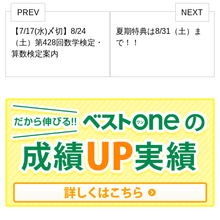
PREV
NEXT
【7/17(水)〆切】8/24
夏期特典は8/31（土）ま
（土）第428回数学検定・
で！！
算数検定案内