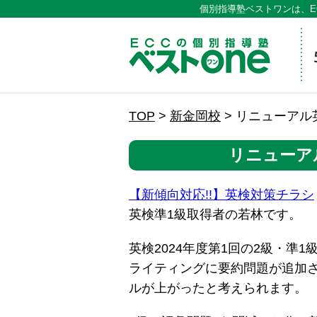
個別指導塾ベストワンは、E
ECCの
TOP
>
新金岡校
>
リニューアル
リニューア
【新傾向対応!!】英検対策チラシ
英検準1級取得者の若林です。
英検2024年度第1回の2級・準
ライティングに要約問題が追加さ
ルが上がったと考えられます。