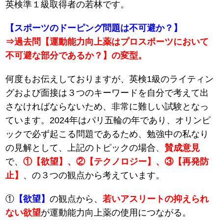
英検準１級取得者の若林です。
【スポーツのドーピング問題は不可避か？】
⇒過去問【運動能力向上薬はプロスポーツにおいて
不可避な部分であるか？】の変型。
何度もお伝えしておりますが、英検1級のライティン
グおよび面接は３つのキーワードを自分で考えて出
さなければならないため、非常に難しい試験となっ
ています。2024年はパリ五輪の年であり、オリンピ
ックで必ず起こる問題であるため、勉強中の私なり
の見解として、上記のトピックの場合、
賛成意見
で、
①【欲望】、②【テクノロジー】、③【再発防
止】
、の３つの観点から考えています。
①
【欲望】
の観点から、
若いアスリートの抑えられ
ない欲望
が運動能力向上薬の使用につながる。