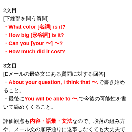
2文目
[下線部を問う質問]
・What color [名詞] is it?
・How big [形容詞] is it?
・Can you [your 〜] 〜?
・How much did it cost?
3文目
[Eメールの最終文にある質問に対する回答]
・
About your question, I think that 〜.
で書き始め
ること。
・最後に
You will be able to 〜.
で今後の可能性を書
いて締めくくること。
評価観点も
内容・語彙・文法
なので、段落の組み方
や、メール文の順序通りに返事しなくても大丈夫で