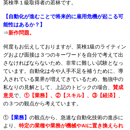
英検準１級取得者の若林です。
【自動化が進むことで将来的に雇用危機が起こる可
能性はあるか？】
⇒
新作問題。
何度もお伝えしておりますが、英検1級のライティン
グおよび面接は３つのキーワードを自分で考えて出
さなければならないため、非常に難しい試験となっ
ています。自動化は今や人手不足を補うために、導
入されている業界が増えてきているため、勉強中の
私なりの見解として、上記のトピックの場合、
賛成
意見
で、
①【業務】、②【スキル】、③【経済】
、
の３つの観点から考えています。
①
【業務】
の観点から、急速な自動化技術の進歩に
より、
特定の業種や業務が機械やAIに置き換えられ