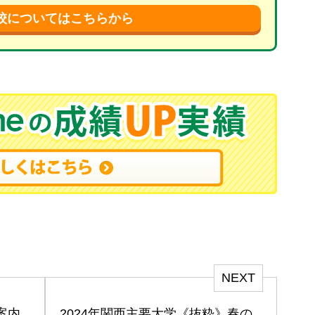
校についてはこちらから
NEXT
案内
2024年関西主要大学《抜粋》春の