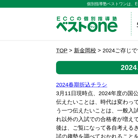
個別指導塾ベストワンは、E
ECCの
TOP
>
新金岡校
>
2024ご存じ
20
2024春期折込チラシ
3月11日現時点、2024年度の
伝えたいことは、時代は変わっ
う一つ伝えたいことは、一般入
れ以外の入試での合格者が増え
後は、ご覧になって各自考える
試の趨勢を調べておかれること