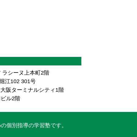
7 ラシーヌ上本町2階
江102 301号
ザ南大阪ターミナルシティ1階
和ビル2階
めの個別指導の学習塾です。