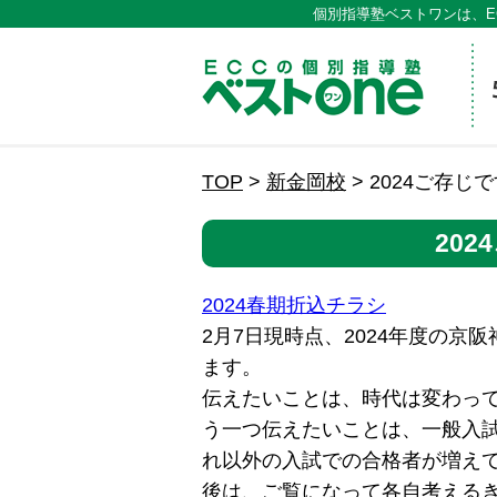
個別指導塾ベストワンは、E
ECCの
TOP
>
新金岡校
>
2024ご存じ
20
2024春期折込チラシ
2月7日現時点、2024年度の
ます。
伝えたいことは、時代は変わっ
う一つ伝えたいことは、一般入
れ以外の入試での合格者が増え
後は、ご覧になって各自考える