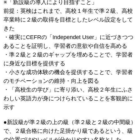
※「新設級の導入により目指すこと」
前提：英検はこれまで、高校１年生で準２級、高校
卒業時に２級の取得を目標としたレベル設定をして
きた
・確実にCEFRの「Independet User」に近づきつつ
あることを証明し、学習者の意欲や自信を高める
・準２級と２級のギャップを埋めることで、学習者
に身近な目標を提供する
・小さな成功体験の機会を提供することで、学習者
のモチベーションの維持・向上を図る
・「高校生の学び」に寄り添い、高校２年生にふさ
わしい英語力が身につけられていることを客観的に
示す
●新設級が準２級の上の級（準２級と２級の中間級）
で、２級合格に向けた足掛かり級であるという、級
の位置づけやレベルが分かりやすい名称とした。