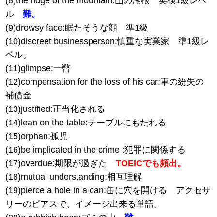
(8)the ridge of the mountain:山の尾根 英検1級レベ
ル
難。
(9)drowsy face:眠たそうな顔 準1級
(10)discreet businessperson:慎重な実業家 準1級レ
ベル。
(11)glimpse:一瞥
(12)compensation for the loss of his car:車の紛失の
補償金
(13)justified:正当化される
(14)lean on the table:テーブルにもたれる
(15)orphan:孤児
(16)be implicated in the crime :犯罪に関係する
(17)overdue:期限が過ぎた
TOEICでも頻出。
(18)mutual understanding:相互理解
(19)pierce a hole in a can:缶に穴を開ける アクセサ
リーのピアスで、イメージ出来る単語。