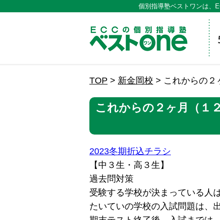
個別指導塾ベストワンは、E
ECCの
TOP
>
新金岡校
>
これからの２
これからの２ヶ月（１
2023冬期折込チラシ
【中３生・高３生】
過去問対策
受験する学校が決まっている人
たいていの学校の入試問題は、