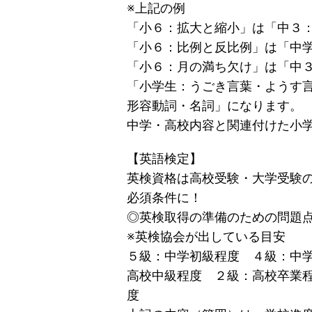
※上記の例
「小６：拡大と縮小」は「中３
「小６：比例と反比例」は「中
「小６：月の満ち欠け」は「中
「小学生：うごき言葉・ようす
形容動詞・名詞」になります。
中学・高校内容と関連付けた小
【英語検定】
英検資格は高校受験・大学受験
必須条件に！
◎英検取得の準備のための問題
※英検協会が出している目安
５級：中学初級程度 ４級：
高校中級程度 ２級：高校卒業
度