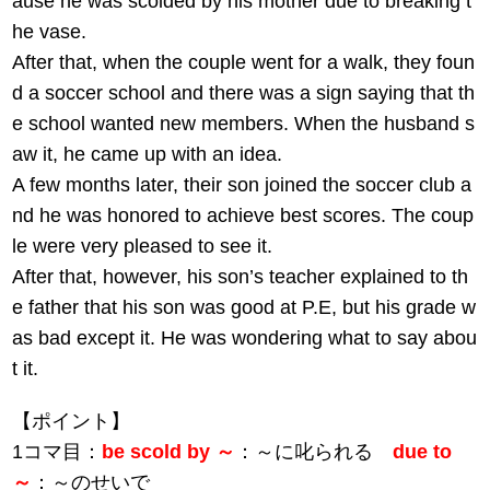
ause he was scolded by his mother due to breaking t
he vase.
After that, when the couple went for a walk, they foun
d a soccer school and there was a sign saying that th
e school wanted new members. When the husband s
aw it, he came up with an idea.
A few months later, their son joined the soccer club a
nd he was honored to achieve best scores. The coup
le were very pleased to see it.
After that, however, his son’s teacher explained to th
e father that his son was good at P.E, but his grade w
as bad except it. He was wondering what to say abou
t it.
【ポイント】
1コマ目：
be scold by ～
：～に叱られる
due to
～
：～のせいで