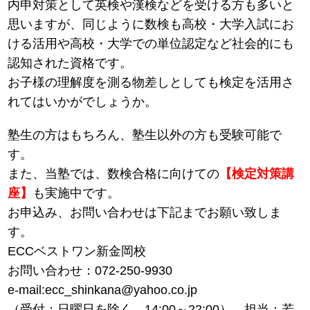
内申対策として英検や漢検などを受ける方も多いと
思いますが、同じように数検も高校・大学入試にお
ける活用や高校・大学での単位認定など社会的にも
認知された資格です。
お子様の理解度を測る物差しとしても検定を活用さ
れてはいかがでしょうか。
塾生の方はもちろん、塾生以外の方も受験可能で
す。
また、当塾では、数検合格に向けての
【検定対策講
座】
も実施中です。
お申込み、お問い合わせは下記までお願い致しま
す。
ECCベストワン新金岡校
お問い合わせ：072-250-9930
e-mail:ecc_shinkana@yahoo.co.jp
（受付：日曜日を除く 14:00～22:00） 担当：若