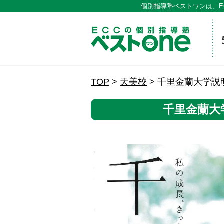
個別指導塾ベストワンは、E
ECCの
TOP
>
天美校
>
千里金蘭大学説
千里金蘭大