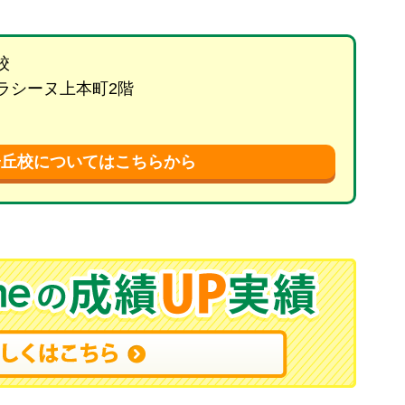
校
 ラシーヌ上本町2階
陽丘校についてはこちらから