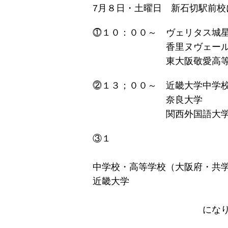
7月８日・土曜日 新石切駅前
⓵１０：００～ ヴェリタス城
香里ヌヴェール学院（
東大阪敬愛高等学校（
⓶１３；００～ 近畿大学中学
奈良大学
関西外国語大
１６：０
中学校・高等学校（大阪府・共
近畿大学
になりま