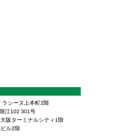
7 ラシーヌ上本町2階
江102 301号
ザ南大阪ターミナルシティ1階
和ビル2階