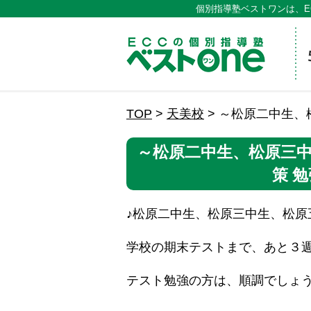
個別指導塾ベストワンは、E
ECCの
TOP
>
天美校
>
～松原二中生、
～松原二中生、松原三中
策 
♪松原二中生、松原三中生、松原
学校の期末テストまで、あと３
テスト勉強の方は、順調でしょ