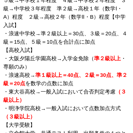
５級→中学校１年程度 ４級→中学校２年程度 ３
級→中学校３年程度 準２級→高校１年（数学Ⅰ・
A）程度 ２級→高校２年（数学Ⅱ・B）程度【中学
入試】
・浪速中学校→準２級以上＝30点、３級＝20点、４
級＝15点、５級＝10点を合計点に加点
【高校入試】
・大阪夕陽丘学園高校→入学金免除（
準２級以上
・
専願のみ）
・浪速高校→
準１級以上＝40点、２級＝30点、準２
級＝20点
を数学の点数に加点
・東大谷高校→一般入試において合否判定考慮
（３
級以上）
・明浄学院高校→一般入試において点数加点方式
（３級以上）
【大学受験】