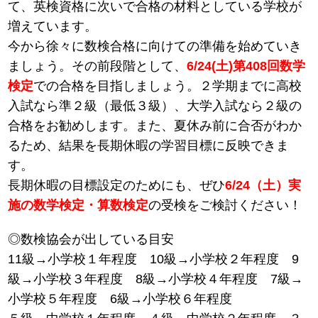
て、英検資格に次いで合格の材料としている学校が
増えています。
今から徐々に数検合格に向けての準備を始めていき
ましょう。その前段階として、
6/24(土)第408回数学
検定
での合格を目指しましょう。２学期までに高校
入試なら準２級（最低３級）、大学入試なら２級の
合格をお勧めします。また、夏休み前に合否がわか
るため、結果を長期休暇の学習目標に反映できま
す。
長期休暇の目標設定のためにも、ぜひ
6/24（土）実
施の数学検定・算数検定
の受検をご検討ください！
◎数検協会が出している目安
11級→小学校１年程度 10級→小学校２年程度 9
級→小学校３年程度 8級→小学校４年程度 7級→
小学校５年程度 6級→小学校６年程度