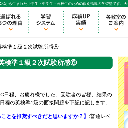
CCから生まれた小学生・中学生・高校生のための個別指導の学習塾です。
個別指導ECCベストワン
回英検準１級２次試験所感⑤
3回英検準１級２次試験所感⑤
２次試験C日程、お疲れ様でした。受験者の皆様、結果の
日程の英検準1級の面接問題を下記に記します。
ることを推奨すべきだと思いますか？】
:普通レベ