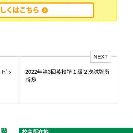
NEXT
トピッ
2022年第3回英検準１級２次試験所
感⑥
校舎所在地