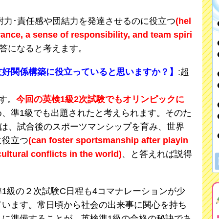
耐力･責任感や団結力を発達させるのに役立つ
(hel
ance, a sense of responsibility, and team spiri
答になると考えます。
友好関係構築に役立っていると思いますか？】
:超
す。
今回の英検1級2次試験でもオリンピックに
め、準1級でも出題されたと考えられます。そのた
は、試合後のスポーツマンシップを育み、世界
に役立つ
(can foster sportsmanship after playin
tural conflicts in the world)
、と答えれば説得
。
1級の２次試験C日程も4コマナレーションが少
ています。常日頃から社会の出来事に関心を持ち
うに準備することが、英検準1級の合格の秘訣であ