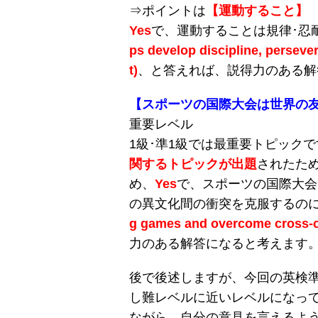
⇒ポイントは
【運動すること】
Yes
で、運動することは規律･忍
ps develop discipline, persever
t)
、と答えれば、説得力のある解
【スポーツの国際大会は世界の
重要レベル
1級･準1級では最重要トピックで
関するトピックが出題
されたた
め、
Yes
で、スポーツの国際大会
の異文化間の衝突を克服するの
g games and overcome cross-cul
力のある解答になると考えます
後で後述しますが、今回の英検準
し難レベルに近いレベルになっ
ながら、自分の意見を言えるよ