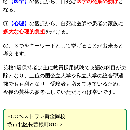
②
【医学】
の観点から、自死は
医学の発展の妨げ
と
なる。
③
【心理】
の観点から、自死は医師や患者の家族に
多大な心理的負担
をかける。
の、３つをキーワードとして挙げることが出来ると
考えます。
英検1級保持者は主に教員採用試験で英語の科目が免
除となり、上位の国公立大学や私立大学の総合型選
抜でも有利となり、受験者も増えてきているため、
今後の英検の参考にしていただければ幸いです。
ECCベストワン新金岡校
堺市北区長曽根町815-2