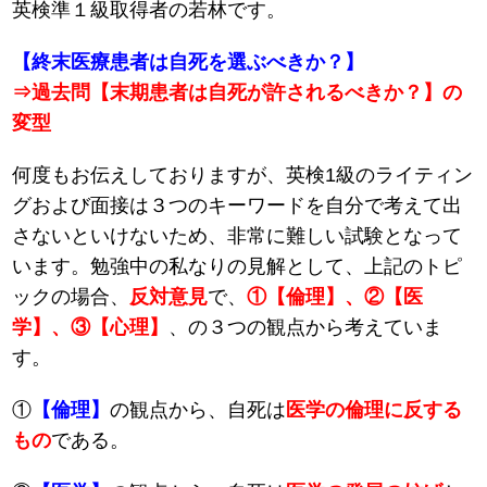
英検準１級取得者の若林です。
【終末医療患者は自死を選ぶべきか？】
⇒過去問【末期患者は自死が許されるべきか？】の
変型
何度もお伝えしておりますが、英検1級のライティン
グおよび面接は３つのキーワードを自分で考えて出
さないといけないため、非常に難しい試験となって
います。勉強中の私なりの見解として、上記のトピ
ックの場合、
反対意見
で、
①【倫理】、②【医
学】、③【心理】
、の３つの観点から考えていま
す。
①
【倫理】
の観点から、自死は
医学の倫理に反する
もの
である。