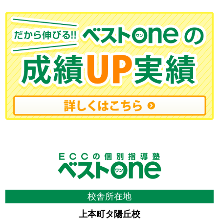
校舎所在地
上本町タ陽丘校