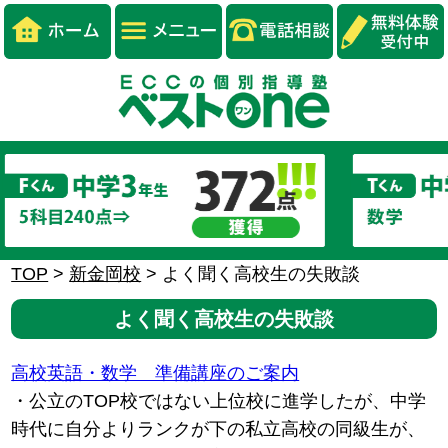
TOP
>
新金岡校
>
よく聞く高校生の失敗談
よく聞く高校生の失敗談
高校英語・数学 準備講座のご案内
・公立のTOP校ではない上位校に進学したが、中学
時代に自分よりランクが下の私立高校の同級生が、