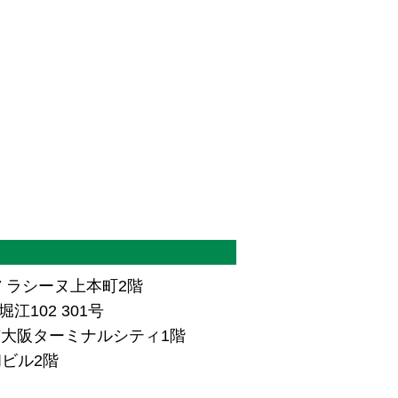
7 ラシーヌ上本町2階
江102 301号
ザ南大阪ターミナルシティ1階
和ビル2階